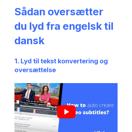
Sådan oversætter
du lyd fra engelsk til
dansk
1. Lyd til tekst konvertering og
oversættelse