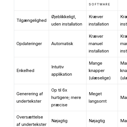
SOFTWARE
Øjeblikkeligt,
Kræver
Kr
Tilgængelighed
uden installation
installation
ins
Kræver
Kr
Opdateringer
Automatisk
manuel
ma
installation
ins
Mange
Ma
Intuitiv
Enkelhed
knapper
kn
applikation
(ulæselige)
(ul
Op til 6x
Generering af
Meget
hurtigere; mere
Ma
undertekster
langsomt
præcise
Oversættelse
Nøjagtig
Nøjagtig
Ma
af undertekster