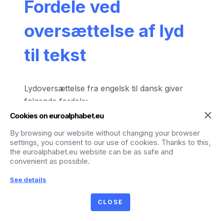
Fordele ved
oversættelse af lyd
til tekst
Lydoversættelse fra engelsk til dansk giver
følgende fordele:
Cookies on euroalphabet.eu
I erhvervslivet
By browsing our website without changing your browser
settings, you consent to our use of cookies. Thanks to this,
Lydoversættelse fra engelsk til dansk giver dig
the euroalphabet.eu website can be as safe and
convenient as possible.
mulighed for hurtigt og effektivt at forberede
en oversættelse af indhold – især for
See details
indholdsskabere på sociale medier (YouTube,
Instagram) – når du f.eks. vil citere noget.
CLOSE
Takket være den automatiserede drift er hele