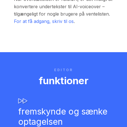
konvertere undertekster til AI-voiceover –
tilgængeligt for nogle brugere på ventelisten.
For at få adgang, skriv til os
.
EDITOR
funktioner
fremskynde og sænke
optagelsen