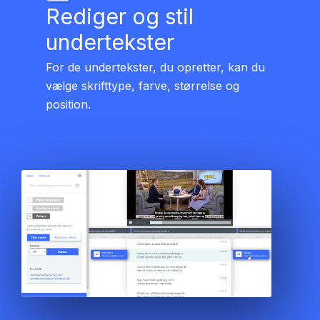
Rediger og stil
undertekster
For de undertekster, du opretter, kan du
vælge skrifttype, farve, størrelse og
position.