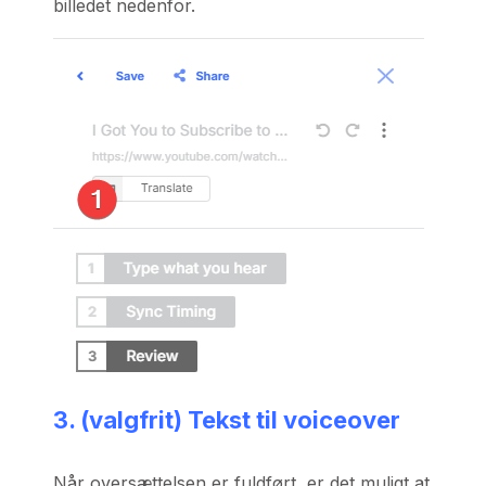
billedet nedenfor.
3. (valgfrit) Tekst til voiceover
Når oversættelsen er fuldført, er det muligt at