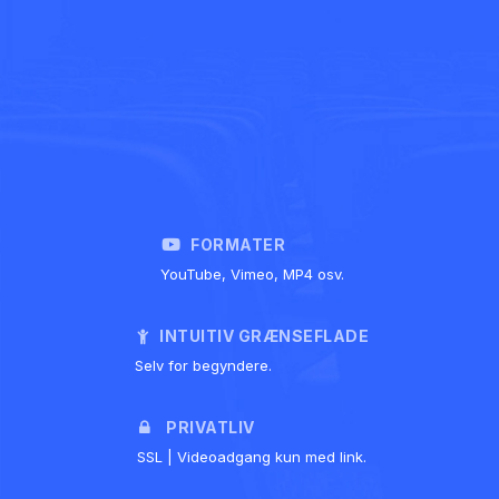
FORMATER
YouTube, Vimeo, MP4 osv.
INTUITIV GRÆNSEFLADE
Selv for begyndere.
PRIVATLIV
SSL | Videoadgang kun med link.