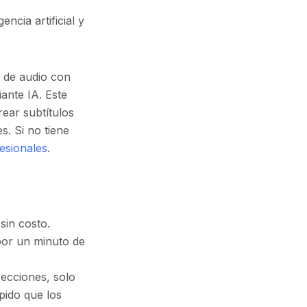
encia artificial y
a de audio con
iante IA. Este
rear subtítulos
s. Si no tiene
fesionales
.
sin costo.
por un minuto de
ecciones, solo
pido que los