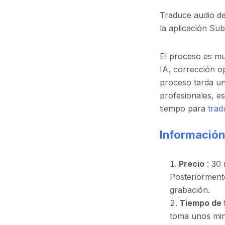
Traduce audio del 
la aplicación Sub
El proceso es mu
IA, corrección op
proceso tarda uno
profesionales, es
tiempo para
trad
Información
Precio
: 30 
Posteriorment
grabación.
Tiempo de f
toma unos minu