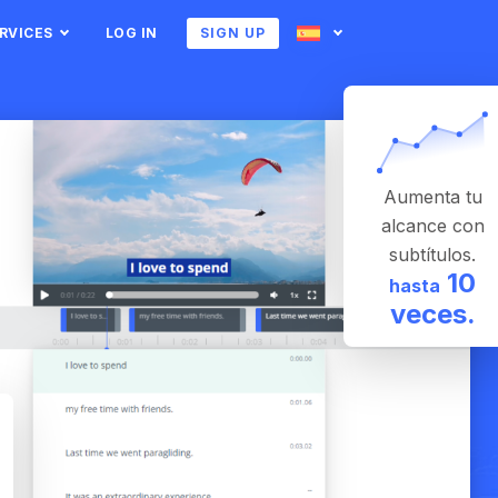
RVICES
LOG IN
SIGN UP
English
Ukrainian
Български
Hrvatski
Dansk
Nederlands
Aumenta tu
Suomi
Français
alcance con
α
Magyar
Íslenska
subtítulos.
Latviešu
Lietuvos
10
hasta
ски
Norsk bokmål
Português
veces.
Русский
српски
na
Slovenščina
Svenska