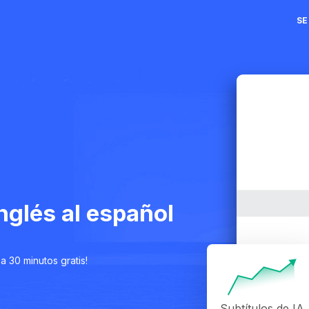
SE
polski
Deutsch
Čeština
Eesti
Ελληνικ
Italiano
македон
inglés al español
Română
Slovenči
Türkçe
a 30 minutos gratis!
Subtítulos de IA