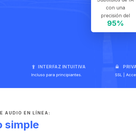
con una
precisión del
95%
INTERFAZ INTUITIVA
PRIV
Incluso para principiantes.
SSL | Acce
 AUDIO EN LÍNEA:
 simple