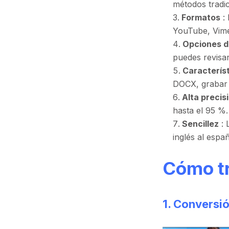
métodos tradic
Formatos
: 
YouTube, Vim
Opciones d
puedes revisa
Característ
DOCX, grabar 
Alta precis
hasta el 95 %.
Sencillez
: 
inglés al españ
Cómo tr
1. Conversió