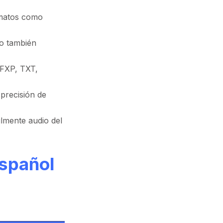
ormatos como
ro también
DFXP, TXT,
 precisión de
ilmente audio del
español