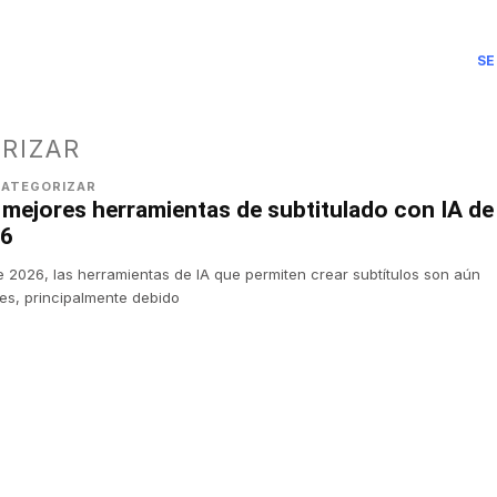
SE
po
RIZAR
De
CATEGORIZAR
Ελ
 mejores herramientas de subtitulado con IA de
Po
6
 2026, las herramientas de IA que permiten crear subtítulos son aún
es, principalmente debido