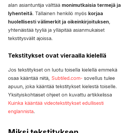
alan asiantuntija välttää
monimutkaisia termejä ja
lyhenteitä
. Tällainen henkilö myös
korjaa
huolellisesti välimerkit ja oikeinkirjoituksen
,
yhtenäistää tyyliä ja ylläpitää asianmukaiset
tekstitysvälit ajoissa.
Tekstitykset ovat vieraalla kielellä
Jos tekstitykset on luotu toisella kielellä emmekä
osaa kääntää niitä,
Subtiled.com-
sovellus tulee
apuun, joka kääntää tekstitykset kielestä toiselle.
Yksityiskohtaiset ohjeet on kuvattu artikkelissa
Kuinka kääntää videotekstitykset edullisesti
englannista
.
Miksi tekstityksen