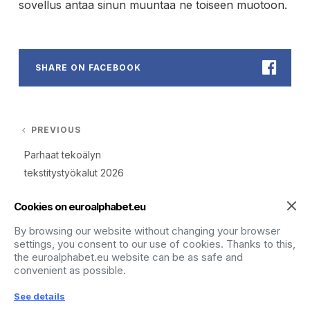
sovellus antaa sinun muuntaa ne toiseen muotoon.
SHARE ON FACEBOOK
Artikkelien selaus
PREVIOUS
Previous post:
Parhaat tekoälyn
tekstitystyökalut 2026
Cookies on euroalphabet.eu
By browsing our website without changing your browser
RELATED POSTS
settings, you consent to our use of cookies. Thanks to this,
the euroalphabet.eu website can be as safe and
convenient as possible.
See details