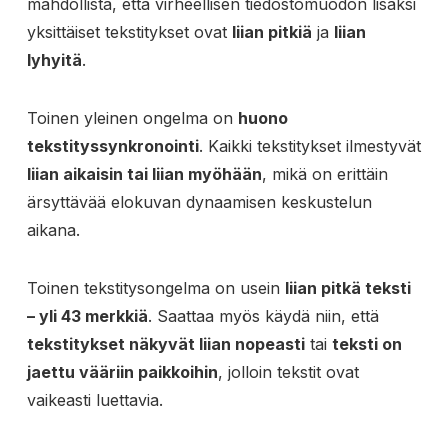
mahdollista, että virheellisen tiedostomuodon lisäksi
yksittäiset tekstitykset ovat
liian pitkiä
ja
liian
lyhyitä
.
Toinen yleinen ongelma on
huono
tekstityssynkronointi
. Kaikki tekstitykset ilmestyvät
liian aikaisin tai liian myöhään
, mikä on erittäin
ärsyttävää elokuvan dynaamisen keskustelun
aikana.
Toinen tekstitysongelma on usein
liian pitkä teksti
– yli 43 merkkiä
. Saattaa myös käydä niin, että
tekstitykset näkyvät liian nopeasti
tai
teksti on
jaettu vääriin paikkoihin
, jolloin tekstit ovat
vaikeasti luettavia.