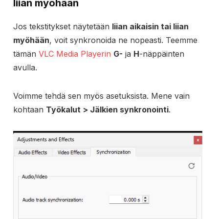
liian myöhään
Jos tekstitykset näytetään
liian aikaisin tai liian
myöhään
, voit synkronoida ne nopeasti. Teemme
tämän
VLC Media Playerin
G-
ja
H
-näppäinten
avulla.
Voimme tehdä sen myös asetuksista. Mene vain
kohtaan
Työkalut > Jälkien synkronointi
.