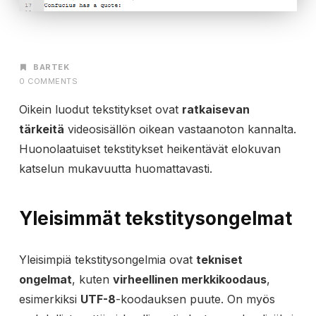
AUTHOR
BARTEK
0 COMMENTS
Oikein luodut tekstitykset ovat
ratkaisevan
tärkeitä
videosisällön oikean vastaanoton kannalta.
Huonolaatuiset tekstitykset heikentävät elokuvan
katselun mukavuutta huomattavasti.
Yleisimmät tekstitysongelmat
Yleisimpiä tekstitysongelmia ovat
tekniset
ongelmat
, kuten
virheellinen merkkikoodaus
,
esimerkiksi
UTF-8
-koodauksen puute. On myös