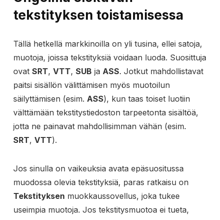
tekstityksen toistamisessa
Tällä hetkellä markkinoilla on yli tusina, ellei satoja,
muotoja, joissa tekstityksiä voidaan luoda. Suosittuja
ovat
SRT
,
VTT
,
SUB
ja
ASS
. Jotkut mahdollistavat
paitsi sisällön välittämisen myös muotoilun
säilyttämisen (esim.
ASS
), kun taas toiset luotiin
välttämään tekstitystiedoston tarpeetonta sisältöä,
jotta ne painavat mahdollisimman vähän (esim.
SRT
,
VTT
).
Jos sinulla on vaikeuksia avata epäsuositussa
muodossa olevia tekstityksiä, paras ratkaisu on
Tekstityksen
muokkaussovellus, joka tukee
useimpia muotoja. Jos tekstitysmuotoa ei tueta,