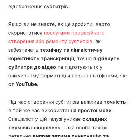
відображення субтитрів.
Якщо ви не знаєте, як це зробити, варто
скористатися
послугами професійного
створення або ремонту субтитрів
, які
забезпечать
технічну та лінгвістичну
коректність транскрипції
, точно
підберуть
субтитри до відео
та підготують їх у
очікуваному форматі для певної платформи, як-
от
YouTube
.
Під час створення субтитрів важлива
точність
і
в той же час використання
простої мови
.
Спеціаліст у цій галузі уникає
складних
термінів і скорочень
. Така особа також
ретельно
виправлятиме пунктуацію та