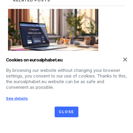
RELATED POSTS
Cookies on euroalphabet.eu
Найкращі інструменти штучного інтелекту для
By browsing our website without changing your browser
створення субтитрів 2026 року
settings, you consent to our use of cookies. Thanks to this,
the euroalphabet.eu website can be as safe and
convenient as possible.
See details
CLOSE