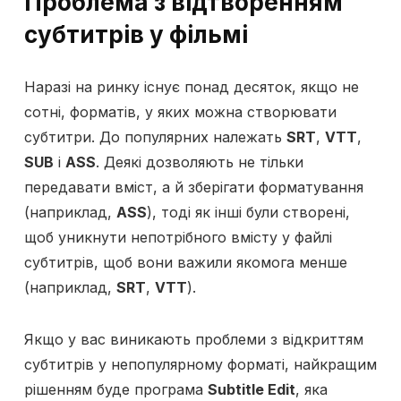
Проблема з відтворенням
субтитрів у фільмі
Наразі на ринку існує понад десяток, якщо не
сотні, форматів, у яких можна створювати
субтитри. До популярних належать
SRT
,
VTT
,
SUB
і
ASS
. Деякі дозволяють не тільки
передавати вміст, а й зберігати форматування
(наприклад,
ASS
), тоді як інші були створені,
щоб уникнути непотрібного вмісту у файлі
субтитрів, щоб вони важили якомога менше
(наприклад,
SRT
,
VTT
).
Якщо у вас виникають проблеми з відкриттям
субтитрів у непопулярному форматі, найкращим
рішенням буде програма
Subtitle Edit
, яка