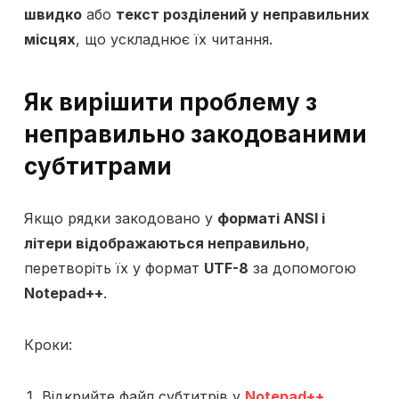
швидко
або
текст розділений у неправильних
місцях
, що ускладнює їх читання.
Як вирішити проблему з
неправильно закодованими
субтитрами
Якщо рядки закодовано у
форматі ANSI і
літери відображаються неправильно
,
перетворіть їх у формат
UTF-8
за допомогою
Notepad++
.
Кроки:
Відкрийте файл субтитрів у
Notepad++
.