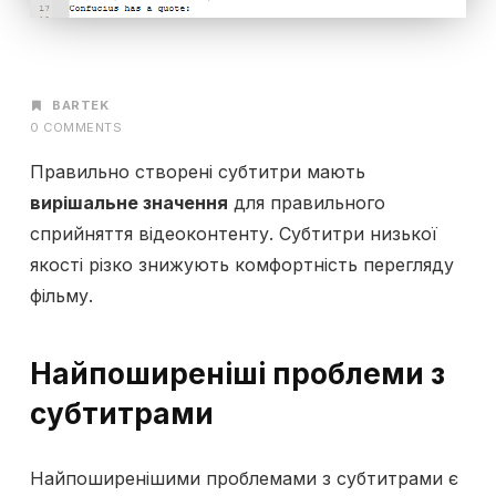
AUTHOR
BARTEK
0 COMMENTS
Правильно створені субтитри мають
вирішальне значення
для правильного
сприйняття відеоконтенту. Субтитри низької
якості різко знижують комфортність перегляду
фільму.
Найпоширеніші проблеми з
субтитрами
Найпоширенішими проблемами з субтитрами є