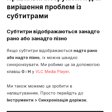
вирішення проблем із
субтитрами
Субтитри відображаються
занадто
рано або занадто пізно
Якщо субтитри відображаються
надто рано
або надто пізно
, їх можна швидко
синхронізувати. Ми робимо це за допомогою
клавіш
G
і
H
у
VLC Media Player
.
Ми також можемо це зробити в
налаштуваннях. Просто перейдіть до
Інструменти > Синхронізація доріжок
.