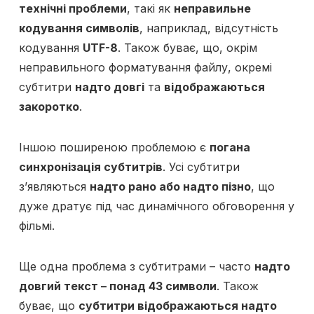
технічні проблеми
, такі як
неправильне
кодування символів
, наприклад, відсутність
кодування
UTF-8
. Також буває, що, окрім
неправильного форматування файлу, окремі
субтитри
надто довгі
та
відображаються
закоротко
.
Іншою поширеною проблемою є
погана
синхронізація субтитрів
. Усі субтитри
з’являються
надто рано або надто пізно
, що
дуже дратує під час динамічного обговорення у
фільмі.
Ще одна проблема з субтитрами – часто
надто
довгий текст – понад 43 символи
. Також
буває, що
субтитри відображаються надто