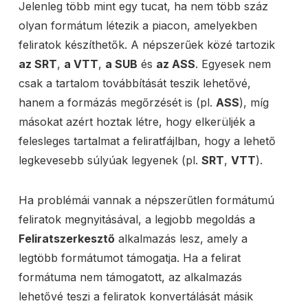
Jelenleg több mint egy tucat, ha nem több száz
olyan formátum létezik a piacon, amelyekben
feliratok készíthetők. A népszerűek közé tartozik
az SRT
,
a VTT
,
a SUB
és
az ASS
. Egyesek nem
csak a tartalom továbbítását teszik lehetővé,
hanem a formázás megőrzését is (pl.
ASS
), míg
másokat azért hoztak létre, hogy elkerüljék a
felesleges tartalmat a feliratfájlban, hogy a lehető
legkevesebb súlyúak legyenek (pl.
SRT
,
VTT
).
Ha problémái vannak a népszerűtlen formátumú
feliratok megnyitásával, a legjobb megoldás a
Feliratszerkesztő
alkalmazás lesz, amely a
legtöbb formátumot támogatja. Ha a felirat
formátuma nem támogatott, az alkalmazás
lehetővé teszi a feliratok konvertálását másik