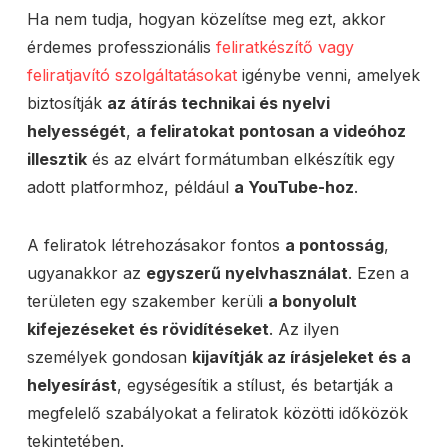
Ha nem tudja, hogyan közelítse meg ezt, akkor
érdemes professzionális
feliratkészítő vagy
feliratjavító szolgáltatásokat
igénybe venni, amelyek
biztosítják
az átírás technikai és nyelvi
helyességét
,
a feliratokat pontosan a videóhoz
illesztik
és az elvárt formátumban elkészítik egy
adott platformhoz, például
a YouTube-hoz
.
A feliratok létrehozásakor fontos
a pontosság
,
ugyanakkor az
egyszerű nyelvhasználat
. Ezen a
területen egy szakember kerüli
a bonyolult
kifejezéseket és rövidítéseket
. Az ilyen
személyek gondosan
kijavítják az írásjeleket és a
helyesírást
, egységesítik a stílust, és betartják a
megfelelő szabályokat a feliratok közötti időközök
tekintetében.