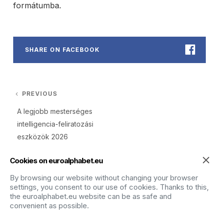
formátumba.
SHARE ON FACEBOOK
Bejegyzés navigáció
PREVIOUS
Previous post:
A legjobb mesterséges
intelligencia-feliratozási
eszközök 2026
Cookies on euroalphabet.eu
By browsing our website without changing your browser
RELATED POSTS
settings, you consent to our use of cookies. Thanks to this,
the euroalphabet.eu website can be as safe and
convenient as possible.