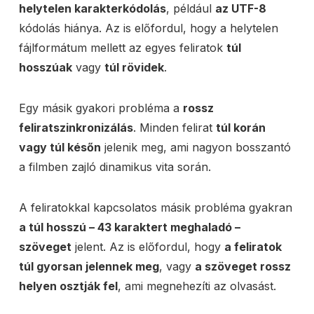
helytelen karakterkódolás
, például
az UTF-8
kódolás hiánya. Az is előfordul, hogy a helytelen
fájlformátum mellett az egyes feliratok
túl
hosszúak
vagy
túl rövidek
.
Egy másik gyakori probléma a
rossz
feliratszinkronizálás
. Minden felirat
túl korán
vagy túl későn
jelenik meg, ami nagyon bosszantó
a filmben zajló dinamikus vita során.
A feliratokkal kapcsolatos másik probléma gyakran
a túl hosszú – 43 karaktert meghaladó –
szöveget
jelent. Az is előfordul, hogy
a feliratok
túl gyorsan jelennek meg
, vagy
a szöveget rossz
helyen osztják fel
, ami megnehezíti az olvasást.