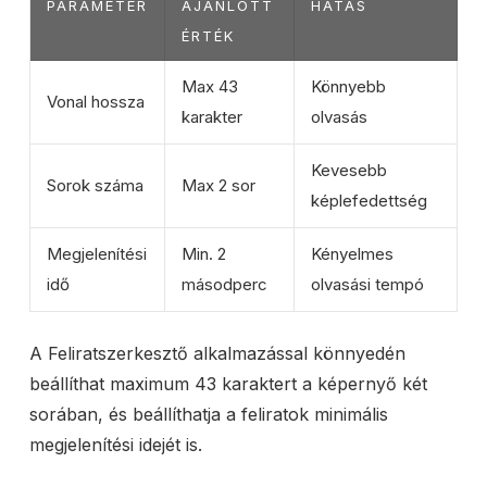
PARAMÉTER
AJÁNLOTT
HATÁS
ÉRTÉK
Max 43
Könnyebb
Vonal hossza
karakter
olvasás
Kevesebb
Sorok száma
Max 2 sor
képlefedettség
Megjelenítési
Min. 2
Kényelmes
idő
másodperc
olvasási tempó
A Feliratszerkesztő alkalmazással könnyedén
beállíthat maximum 43 karaktert a képernyő két
sorában, és beállíthatja a feliratok minimális
megjelenítési idejét is.