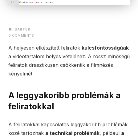
AUTHOR
BARTEK
0 COMMENTS
A helyesen elkészített feliratok
kulcsfontosságúak
a videotartalom helyes vételéhez. A rossz minőségű
feliratok drasztikusan csökkentik a filmnézés
kényelmét.
A leggyakoribb problémák a
feliratokkal
A feliratokkal kapcsolatos leggyakoribb problémák
közé tartoznak
a technikai problémák
, például
a