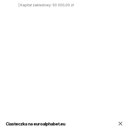
| Kapitał zakładowy: 50 000,00 zł
Ciasteczka na euroalphabet.eu