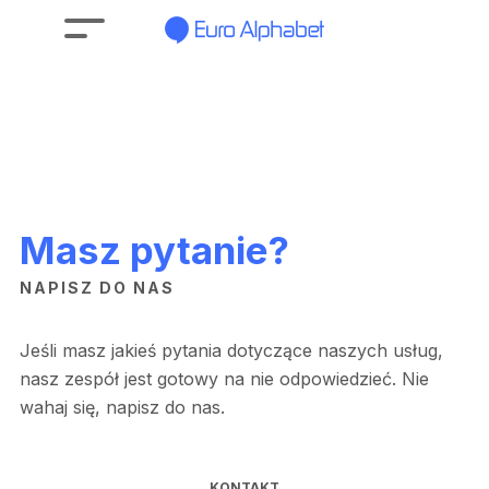
Masz pytanie?
NAPISZ DO NAS
Jeśli masz jakieś pytania dotyczące naszych usług,
nasz zespół jest gotowy na nie odpowiedzieć. Nie
wahaj się, napisz do nas.
KONTAKT