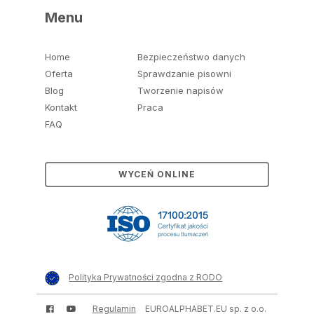
Menu
Home
Bezpieczeństwo danych
Oferta
Sprawdzanie pisowni
Blog
Tworzenie napisów
Kontakt
Praca
FAQ
WYCEŃ ONLINE
Polityka Prywatności zgodna z RODO
Regulamin
EUROALPHABET.EU sp. z o.o.