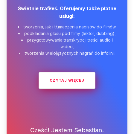
Opinie klientów
Dowiedz się, co nasi klienci sądzą o
Subtiled.com.
„Korzystaliśmy wcześniej z 30 minut
próbnego konta, a
szybkość i prostota
tworzenia napisów bardzo pozytywnie nas
zaskoczyła i przyspieszyła pracę!
Po