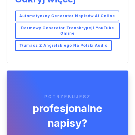
wideo,
tworzenia wielojęzycznych nagrań do infolinii.
CZYTAJ WIĘCEJ
Cześć! Jestem Sebastian.
W czym mogę Ci pomóc?
Sebastian — Account Manager