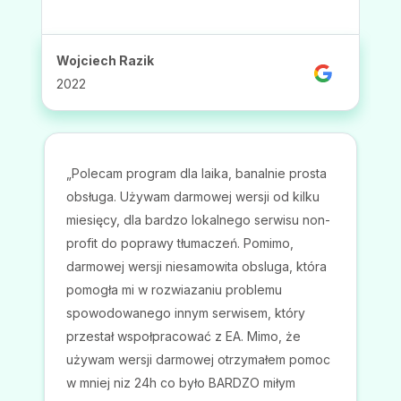
ceny"
Krzysztof Purcelewski
2022
„Używam Waszej aplikacji do przygotowania
napisów dla każdego filmu naszej inicjatywy.
Dziękuję za tak proste i prawie bezbłędne
narzędzie
”.
Łukasz | Niewidomy płakał jak audytował
7 lutego 2021 r.