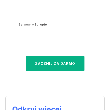
Tłumacz Z Angielskiego Na Polski Audio​
POTRZEBUJESZ
profesjonalne
napisy?
Świetnie trafiłeś. Oferujemy także płatne
usługi:
tworzenia, jak i tłumaczenia napisów do filmów,
podkładania głosu pod filmy (lektor, dubbing),
przygotowywania transkrypcji treści audio i