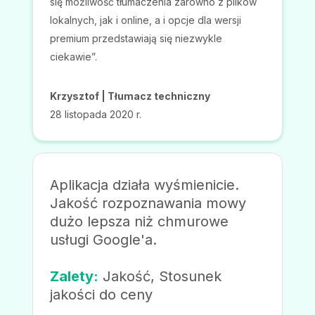
„Polecam program dla laika, banalnie prosta
obsługa. Używam darmowej wersji od kilku
miesięcy, dla bardzo lokalnego serwisu non-
profit do poprawy tłumaczeń. Pomimo,
darmowej wersji niesamowita obsluga, która
pomogła mi w rozwiazaniu problemu
spowodowanego innym serwisem, który
przestał wspołpracować z EA. Mimo, że
używam wersji darmowej otrzymałem pomoc
w mniej niz 24h co było BARDZO miłym
zaskoczeniem. Na pewno jeśli będę
potrzebował usługi komercyjnej to będzie
mój pierwszy wybór. Polecam!
Zalety:
Czas reakcji, Stosunek jakości do