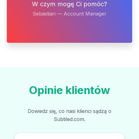
okresie próbnym wiemy, że na pewno
chcemy korzystać dalej z Państwa narzędzia.”
Pracownik ZUS
30 września 2021 r.
„Jest do tego stopnia intuicyjne, że
można z nim spokojnie pracować według
zasady, że instrukcję obsługi czyta się w
ostateczności.
Interfejs jest przyjemny w
obsłudze i nowoczesny, bardzo podoba mi
się możliwość tłumaczenia zarówno z plików
lokalnych, jak i online, a i opcje dla wersji
premium przedstawiają się niezwykle
ciekawie”.