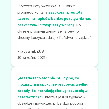
Krzysztof | Tłumacz techniczny
28 listopada 2020 r.
Aplikacja działa wyśmienicie.
Jakość rozpoznawania mowy
dużo lepsza niż chmurowe
usługi Google'a.
Zalety:
Jakość, Stosunek
jakości do ceny
Wojciech Razik
2022