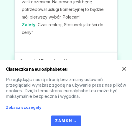
„Przetestowałam bardzo dużo aplikacji do
tworzenia napisów i żadna nie spisuje się tak
dobrze. Działa szybko, sprawnie, jest bardzo
intuicyjna, posiada wiele funkcji ułatwiających
pracę, ale
co najważniejsze, jakość
napisów jest na bardzo wysokim
poziomie.
Z całą pewnością mogę
stwierdzić, że to jest najlepszy wybór”.
Ciasteczka na euroalphabet.eu
Ewelina
Przeglądając naszą stronę bez zmiany ustawień
5 września 2023 r.
przeglądarki wyrażasz zgodę na używanie przez nas plików
cookies. Dzięki temu strona euroalphabet.eu może być
maksymalnie bezpieczna i wygodna.
4,8
gwiazdek
Zobacz szczegóły
ZAMKNIJ
w Google
Przeczytaj recenzje →