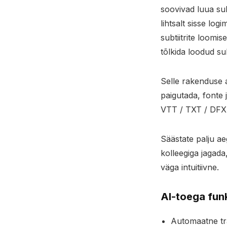
soovivad luua subt
lihtsalt sisse log
subtiitrite loomi
tõlkida loodud sub
Selle rakenduse a
paigutada, fonte
VTT / TXT / DFX
Säästate palju ae
kolleegiga jagada
väga intuitiivne.
AI-toega fun
Automaatne tr