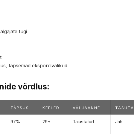
algajate tugi
t
us, täpsemad ekspordivalikud
nide võrdlus:
TÄPSUS
KEELED
VÄLJAANNE
TASUTA
97%
29+
Täiustatud
Jah