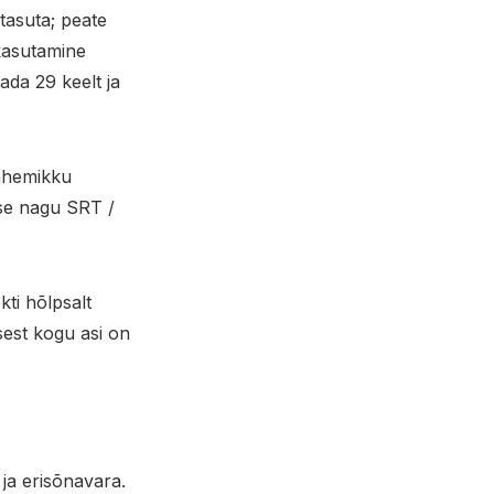
 tasuta; peate
i kasutamine
ada 29 keelt ja
vahemikku
sse nagu SRT /
kti hõlpsalt
sest kogu asi on
ja erisõnavara.