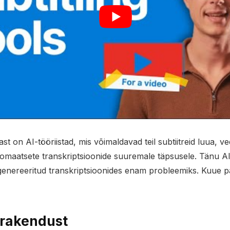
ast on AI-tööriistad, mis võimaldavad teil subtiitreid luua, v
tomaatsete transkriptsioonide suuremale täpsusele. Tänu AI-
genereeritud transkriptsioonides enam probleemiks. Kuue pa
 rakendust