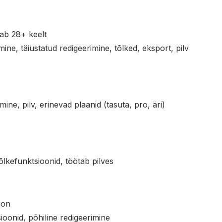
ab 28+ keelt
mine, täiustatud redigeerimine, tõlked, eksport, pilv
ine, pilv, erinevad plaanid (tasuta, pro, äri)
, tõlkefunktsioonid, töötab pilves
oon
ioonid, põhiline redigeerimine