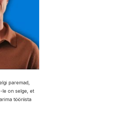
eelgi paremad,
le on selge, et
rima tööriista