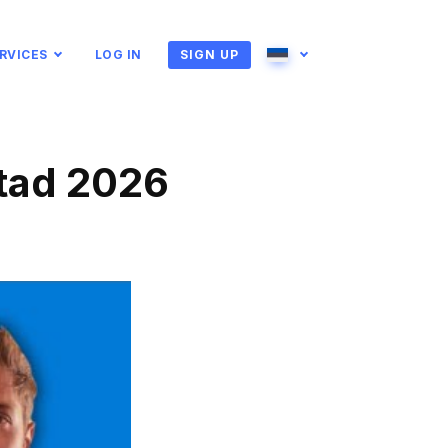
RVICES
LOG IN
SIGN UP
English
Ukrainian
Bosnian
Български
istad 2026
Čeština
Dansk
nds
Suomi
Français
α
Magyar
Íslenska
Latviešu
Lietuvos
ски
Norsk bokmål
Português
Русский
српски
na
Slovenščina
Español
Türkçe