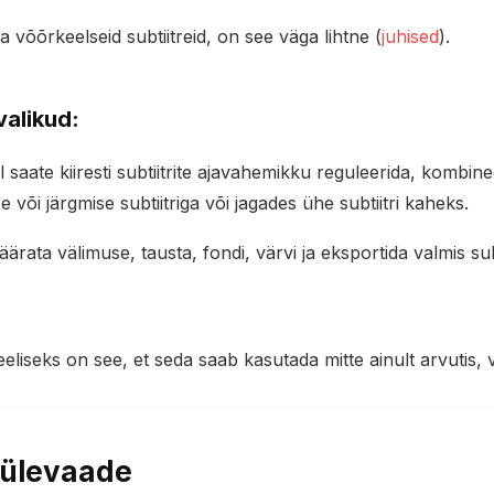
a võõrkeelseid subtiitreid, on see väga lihtne (
juhised
).
valikud:
saate kiiresti subtiitrite ajavahemikku reguleerida, kombinee
e või järgmise subtiitriga või jagades ühe subtiitri kaheks.
ärata välimuse, tausta, fondi, värvi ja eksportida valmis sub
eliseks on see, et seda saab kasutada mitte ainult arvutis, v
 ülevaade