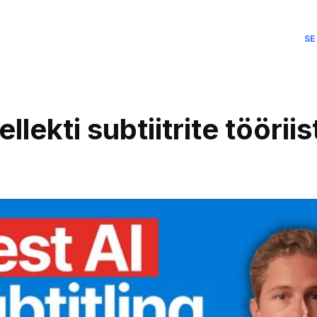
SE
polski
Deutsch
llekti subtiitrite tööri
Hrvatski
Nederla
Ελληνικ
Italiano
македон
Română
Slovenči
Svenska