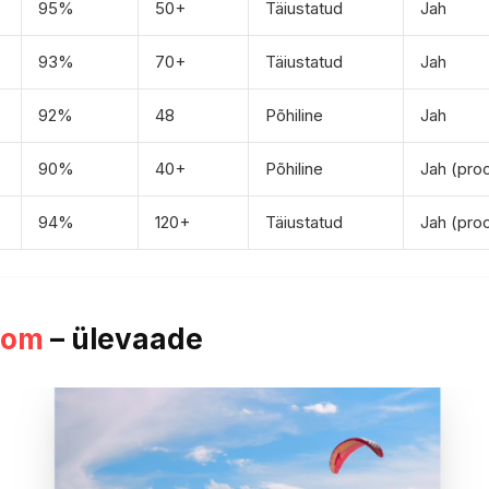
95%
50+
Täiustatud
Jah
93%
70+
Täiustatud
Jah
92%
48
Põhiline
Jah
90%
40+
Põhiline
Jah (pro
94%
120+
Täiustatud
Jah (pro
com
– ülevaade