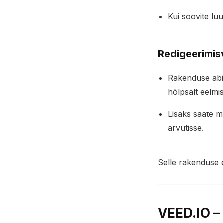
Kui soovite luu
Redigeerimis
Rakenduse abil 
hõlpsalt eelmis
Lisaks saate mä
arvutisse.
Selle rakenduse e
VEED.IO –