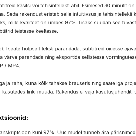
iitreid käsitsi või tehisintellekti abil. Esimesed 30 minutit on
ima. Seda rakendust eristab selle intuitiivsus ja tehisintellekt
seks, mille kvaliteet on umbes 97%. Lisaks suudab see tuvast
tiitrid teistesse keeltesse.
bil saate hõlpsalt teksti parandada, subtiitreid õigesse aja
 ja värve parandada ning eksportida sellistesse vormingute
P / MP4.
ga ja raha, kuna kõik tehakse brauseris ning saate iga proje
, kasutades linki muuda. Rakendus ei vaja kasutusjuhendit, 
ktsioonid:
anskriptsioon kuni 97%. Uus mudel tunneb ära pärisnimed 