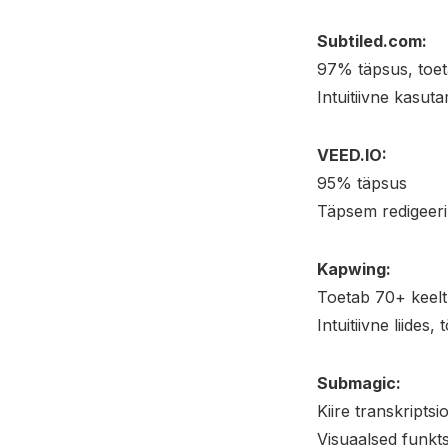
Subtiled.com:
97% täpsus, toet
Intuitiivne kasuta
VEED.IO:
95% täpsus
Täpsem redigeerim
Kapwing:
Toetab 70+ keelt
Intuitiivne liides
Submagic:
Kiire transkriptsi
Visuaalsed funkts