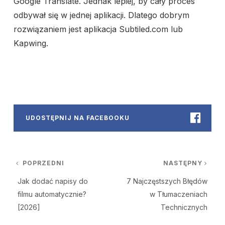
Google Translate. Jednak lepiej, by cały proces
odbywał się w jednej aplikacji. Dlatego dobrym
rozwiązaniem jest aplikacja Subtiled.com lub
Kapwing.
UDOSTĘPNIJ NA FACEBOOKU
Nawigacja wpisu
POPRZEDNI
NASTĘPNY
Poprzedni post:
Na
Jak dodać napisy do
7 Najczęstszych Błędów
filmu automatycznie?
w Tłumaczeniach
[2026]
Technicznych