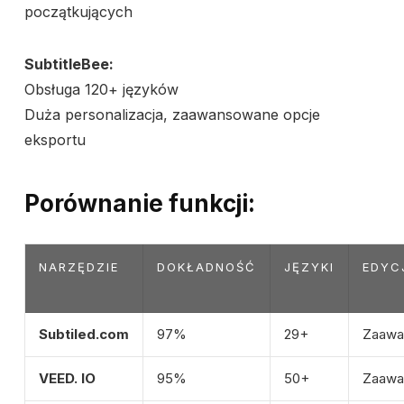
początkujących
SubtitleBee:
Obsługa 120+ języków
Duża personalizacja, zaawansowane opcje
eksportu
Porównanie funkcji:
NARZĘDZIE
DOKŁADNOŚĆ
JĘZYKI
EDYC
Subtiled.com
97%
29+
Zaawa
VEED. IO
95%
50+
Zaawa