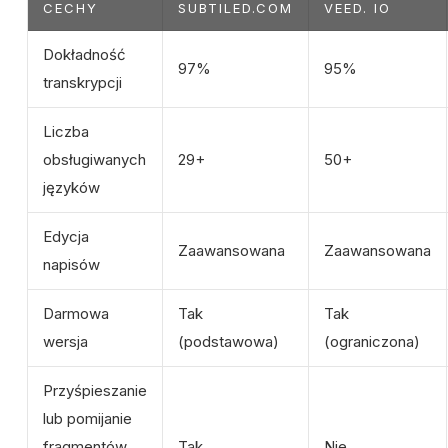
CECHY
SUBTILED.COM
VEED. IO
Dokładność
97%
95%
transkrypcji
Liczba
obsługiwanych
29+
50+
języków
Edycja
Zaawansowana
Zaawansowana
napisów
Darmowa
Tak
Tak
wersja
(podstawowa)
(ograniczona)
Przyśpieszanie
lub pomijanie
fragmentów
Tak
Nie