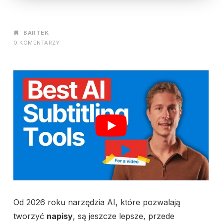
AUTOR
BARTEK
0 KOMENTARZY
Od 2026 roku narzędzia AI, które pozwalają
tworzyć
napisy
, są jeszcze lepsze, przede