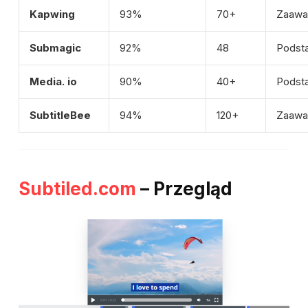
Kapwing
93%
70+
Zaawa
Submagic
92%
48
Podst
Media. io
90%
40+
Podst
SubtitleBee
94%
120+
Zaawa
Subtiled.com
– Przegląd