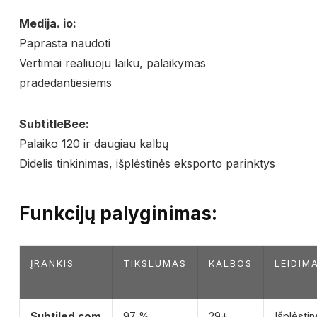
Medija. io:
Paprasta naudoti
Vertimai realiuoju laiku, palaikymas
pradedantiesiems
SubtitleBee:
Palaiko 120 ir daugiau kalbų
Didelis tinkinimas, išplėstinės eksporto parinktys
Funkcijų palyginimas:
ĮRANKIS
TIKSLUMAS
KALBOS
LEIDIM
Subtiled.com
97 %
29+
Išplėstin