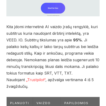
Kita įdomi internetinė AI vaizdo įrašų rengyklė, kuri
subtitrus kuria naudojant dirbtinį intelektą, yra
VEED. IO. Subtitrų tikslumas yra apie
95%
. Ji
palaiko kelių kalbų ir laiko tarpų subtitrus bei leidžia
redaguoti stilių. Kaip ir anksčiau, programa veikia
debesyje. Nemokamas planas leidžia sugeneruoti 10
minučių transkripciją; likusi dalis mokama. Ji palaiko
tokius formatus kaip SRT, VTT, TXT.
Naudojant
„Trustpilot“
, apžvalga vertinama 4 iš 5
žvaigždučių.
PLANUOTI
VAIZDO
PAPILDOMOS