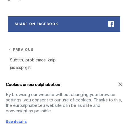
SHARE ON FACEBOOK
Navigacija tarp įrašų
PREVIOUS
Previous post:
Subtitrų problemos: kaip
jas išspręsti
Cookies on euroalphabet.eu
RELATED POSTS
By browsing our website without changing your browser
settings, you consent to our use of cookies. Thanks to this,
the euroalphabet.eu website can be as safe and
convenient as possible.
See details