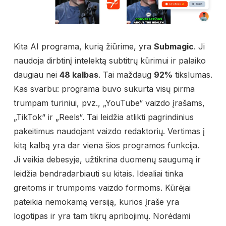
Kita AI programa, kurią žiūrime, yra
Submagic
. Ji
naudoja dirbtinį intelektą subtitrų kūrimui ir palaiko
daugiau nei
48 kalbas
. Tai maždaug
92%
tikslumas.
Kas svarbu: programa buvo sukurta visų pirma
trumpam turiniui, pvz., „YouTube“ vaizdo įrašams,
„TikTok“ ir „Reels“. Tai leidžia atlikti pagrindinius
pakeitimus naudojant vaizdo redaktorių. Vertimas į
kitą kalbą yra dar viena šios programos funkcija.
Ji veikia debesyje, užtikrina duomenų saugumą ir
leidžia bendradarbiauti su kitais. Idealiai tinka
greitoms ir trumpoms vaizdo formoms. Kūrėjai
pateikia nemokamą versiją, kurios įraše yra
logotipas ir yra tam tikrų apribojimų. Norėdami