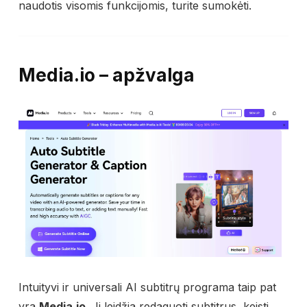
naudotis visomis funkcijomis, turite sumokėti.
Media.io – apžvalga
Intuityvi ir universali AI subtitrų programa taip pat
yra
Media.io
. Ji leidžia redaguoti subtitrus, keisti