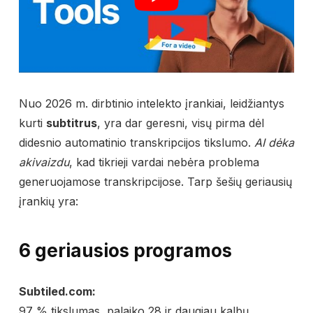
Nuo 2026 m. dirbtinio intelekto įrankiai, leidžiantys
kurti
subtitrus
, yra dar geresni, visų pirma dėl
didesnio automatinio transkripcijos tikslumo.
AI dėka
akivaizdu
, kad tikrieji vardai nebėra problema
generuojamose transkripcijose. Tarp šešių geriausių
įrankių yra:
6 geriausios programos
Subtiled.com:
97 % tikslumas, palaiko 28 ir daugiau kalbų