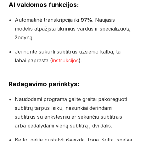
AI valdomos funkcijos:
Automatinė transkripcija iki
97%
. Naujasis
modelis atpažįsta tikrinius vardus ir specializuotą
žodyną.
Jei norite sukurti subtitrus užsienio kalba, tai
labai paprasta (
instrukcijos
).
Redagavimo parinktys:
Naudodami programą galite greitai pakoreguoti
subtitrų tarpus laiku, nesunkiai derindami
subtitrus su ankstesniu ar sekančiu subtitrais
arba padalydami vieną subtitrą į dvi dalis.
Be to, galite nustatyti išvaizdą, foną, šriftą, spalvą