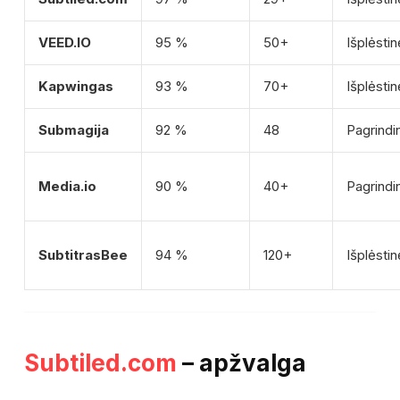
VEED.IO
95 %
50+
Išplėstin
Kapwingas
93 %
70+
Išplėstin
Submagija
92 %
48
Pagrindi
Media.io
90 %
40+
Pagrindi
SubtitrasBee
94 %
120+
Išplėstin
Subtiled.com
– apžvalga