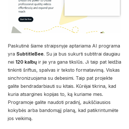
Paskutinė šiame straipsnyje aptariama AI programa
yra
SubtitleBee
. Su ja bus sukurti subtitrai daugiau
nei
120 kalbų
ir jie yra gana tikslūs. Ji taip pat leidžia
tinkinti šriftus, spalvas ir teksto formatavimą. Viskas
sinchronizuojama su debesimi. Taip pat projekte
galite bendradarbiauti su kitais. Kūrėjai tikrina, kad
kuria atsargines kopijas to, ką kuriame mes.
Programoje galite naudoti pradinį, aukščiausios
kokybės arba bandomąjį planą, kad patikrintumėte
jos veikimą.