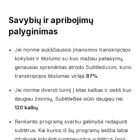
Savybių ir apribojimų
palyginimas
Jei norime aukščiausios įmanomos transkripcijos
kokybės ir tikslumo su kuo mažiau pataisymų,
geriausias sprendimas atrodo Subtiled.com, kurio
transkripcijos tikslumas viršija
97%
.
Jei norime išversti turinį į kitas kalbas ir siekti kuo
daugiau žmonių, SubtitleBee siūlo daugiau nei
120 kalbų
.
Renkantis programą svarbu galimybė redaguoti
subtitrus. Kai kurios iš šių programų leidžia labai
intuityviai tobulinti sugeneruotus subtitrus (pvz.,