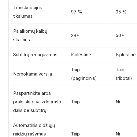
Transkripcijos
97 %
95 %
tikslumas
Palaikomų kalbų
29+
50+
skaičius
Subtitrų redagavimas
Išplėstinė
Išplėstinė
Taip
Taip
Nemokama versija
(pagrindinis)
(ribotai)
Paspartinkite arba
praleiskite vaizdo įrašo
Taip
Nr
dalis be subtitrų
Automatinis didžiųjų
raidžių rašymas
Taip
Nr