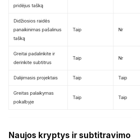
pridėjus tašką
Didžiosios raidės
panaikinimas pašalinus
Taip
Nr
tašką
Greitai padalinkite ir
Taip
Nr
derinkite subtitrus
Dalijimasis projektais
Taip
Taip
Greitas palaikymas
Taip
Taip
pokalbyje
Naujos kryptys ir subtitravimo