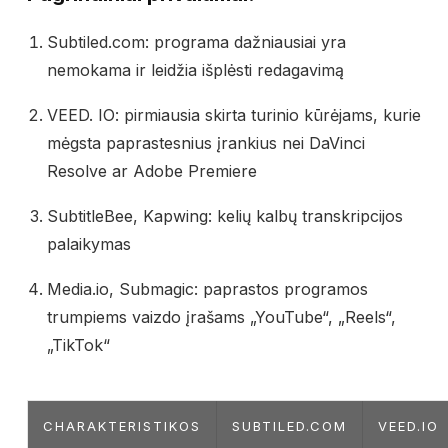
Subtiled.com: programa dažniausiai yra
nemokama ir leidžia išplėsti redagavimą
VEED. IO: pirmiausia skirta turinio kūrėjams, kurie
mėgsta paprastesnius įrankius nei DaVinci
Resolve ar Adobe Premiere
SubtitleBee, Kapwing: kelių kalbų transkripcijos
palaikymas
Media.io, Submagic: paprastos programos
trumpiems vaizdo įrašams „YouTube“, „Reels“,
„TikTok“
CHARAKTERISTIKOS
SUBTILED.COM
VEED.IO