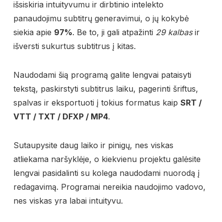
išsiskiria intuityvumu ir dirbtinio intelekto
panaudojimu subtitrų generavimui, o jų kokybė
siekia apie
97%
. Be to, ji gali atpažinti
29 kalbas
ir
išversti sukurtus subtitrus į kitas.
Naudodami šią programą galite lengvai pataisyti
tekstą, paskirstyti subtitrus laiku, pagerinti šriftus,
spalvas ir eksportuoti į tokius formatus kaip
SRT /
VTT / TXT / DFXP / MP4
.
Sutaupysite daug laiko ir pinigų, nes viskas
atliekama naršyklėje, o kiekvienu projektu galėsite
lengvai pasidalinti su kolega naudodami nuorodą į
redagavimą. Programai nereikia naudojimo vadovo,
nes viskas yra labai intuityvu.