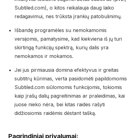
Subtiled.com), o kitos reikalauja daug laiko
redagavimui, nes trūksta įrankių patobulinimų.
Išbandę programėles su nemokamomis
versijomis, pamatysime, kad kiekviena iš jų turi
skirtingą funkcijų spektrą, kurių dalis yra
nemokamos ir mokamos.
Jei jus pirmiausia domina efektyvus ir greitas
subtitrų kūrimas, verta pasidomėti papildomomis
Subtiled.com siūlomomis funkcijomis, tokiomis
kaip įrašų dalių pagreitinimas ar praleidimas, kai
juose nieko nėra, bei kitas raides rašyti
didžiosiomis raidėmis dėstant tašką.
Pagrindiniai privalumai: