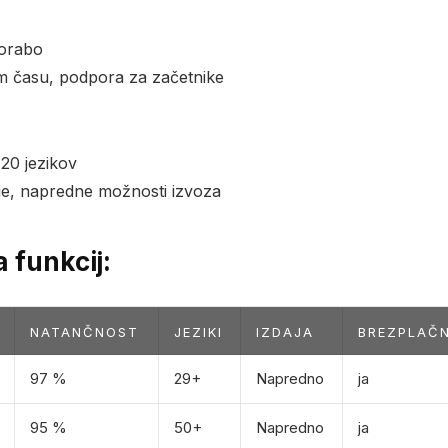
orabo
m času, podpora za začetnike
120 jezikov
nje, napredne možnosti izvoza
 funkcij:
NATANČNOST
JEZIKI
IZDAJA
BREZPLAČN
97 %
29+
Napredno
ja
95 %
50+
Napredno
ja