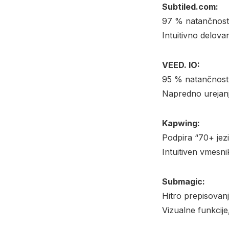
Subtiled.com:
97 % natančnost,
Intuitivno delova
VEED. IO:
95 % natančnost
Napredno urejanje
Kapwing:
Podpira “70+ jez
Intuitiven vmesni
Submagic:
Hitro prepisovan
Vizualne funkcij