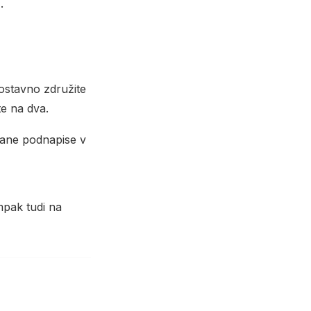
).
nostavno združite
te na dva.
nčane podnapise v
mpak tudi na