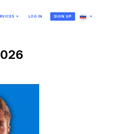
RVICES
LOG IN
SIGN UP
English
Ukrainian
Bosnian
Български
2026
Čeština
Dansk
nds
Eesti
Suomi
Ελληνικα
Magyar
Italiano
Latviešu
македонски
Norsk bokmål
ês
Română
Русский
Slovenčina
Español
Türkçe