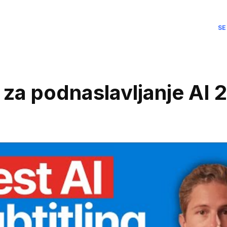
SE
polski
Deutsch
 za podnaslavljanje AI 
Hrvatski
Nederla
Français
Íslenska
Lietuvos
Portugu
српски
Svenska