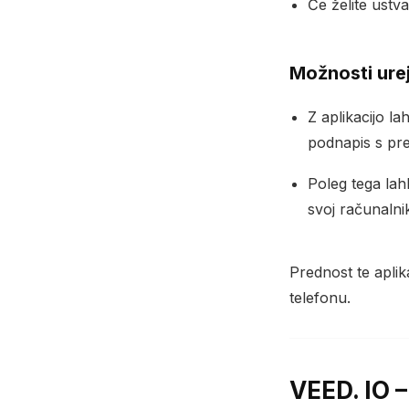
Če želite ustva
Možnosti ure
Z aplikacijo l
podnapis s pre
Poleg tega lah
svoj računalni
Prednost te aplik
telefonu.
VEED. IO –