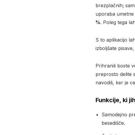
brezplačnih; samo 
uporaba umetne i
%
. Poleg tega l
S to aplikacijo 
izboljšate pisave
Prihranili boste 
preprosto delite 
navodili, ker je c
Funkcije, ki j
Samodejno pr
besedišče.