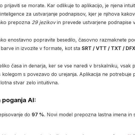
prijaviti se morate. Kar odlikuje to aplikacijo, je njena intuit
nteligence za ustvarjanje podnapisov, kjer je njihova kakov
ahko prepozna
29 jezikov
in prevede ustvarjene podnapise v
lahko enostavno popravite besedilo, časovno razmaknete po
, barve in izvozite v formate, kot sta
SRT / VTT / TXT / DF
veliko časa in denarja, ker se vse naredi v brskalniku, vsak 
s kolegom s povezavo do urejanja. Aplikacija ne potrebuje 
elotna stvar zelo intuitivna.
ih poganja AI:
episovanje do
97 %
. Novi model prepozna lastna imena in s