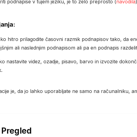
riti podnapise v tujem jeziku, je to zelo preprosto (
navodila
janja:
ahko hitro prilagodite časovni razmik podnapisov tako, da e
jšnjim ali naslednjim podnapisom ali pa en podnapis razdeli
ko nastavite videz, ozadje, pisavo, barvo in izvozite doko
k.
acije je, da jo lahko uporabljate ne samo na računalniku, a
 Pregled