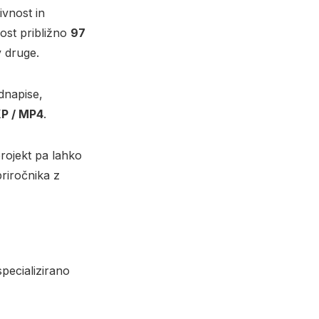
ivnost in
ost približno
97
 druge.
dnapise,
XP / MP4
.
projekt pa lahko
priročnika z
pecializirano