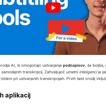
orodja AI, ki omogočajo ustvarjanje
podnapisov
, še boljša
 samodejnih transkripcij. Zahvaljujoč
umetni inteligenci
je ja
oblem pri ustvarjenih transkripcijah. Prvih šest orodij vklju
h aplikacij