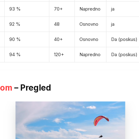
93 %
70+
Napredno
ja
92 %
48
Osnovno
ja
90 %
40+
Osnovno
Da (poskus)
94 %
120+
Napredno
Da (poskus)
com
– Pregled