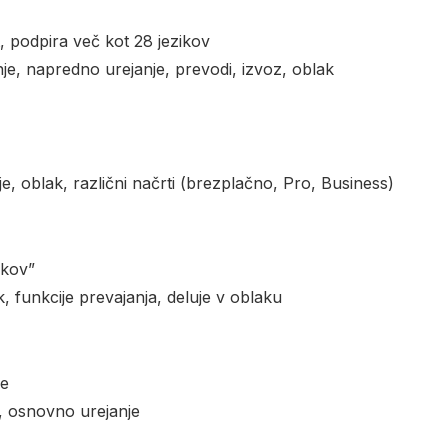
 podpira več kot 28 jezikov
nje, napredno urejanje, prevodi, izvoz, oblak
, oblak, različni načrti (brezplačno, Pro, Business)
ikov”
k, funkcije prevajanja, deluje v oblaku
je
e, osnovno urejanje