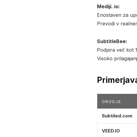
Mediji. io:
Enostaven za up
Prevodi v realne
SubtitleBee:
Podpira več kot 
Visoko prilagaja
Primerjava
ORODJE
Subtiled.com
VEED.IO