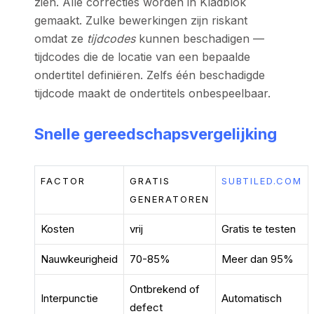
zien. Alle correcties worden in Kladblok
gemaakt. Zulke bewerkingen zijn riskant
omdat ze
tijdcodes
kunnen beschadigen —
tijdcodes die de locatie van een bepaalde
ondertitel definiëren. Zelfs één beschadigde
tijdcode maakt de ondertitels onbespeelbaar.
Snelle gereedschapsvergelijking
FACTOR
GRATIS
SUBTILED.COM
GENERATOREN
Kosten
vrij
Gratis te testen
Nauwkeurigheid
70-85%
Meer dan 95%
Ontbrekend of
Interpunctie
Automatisch
defect