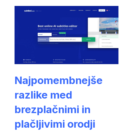
Najpomembnejše
razlike med
brezplačnimi in
plačljivimi orodji