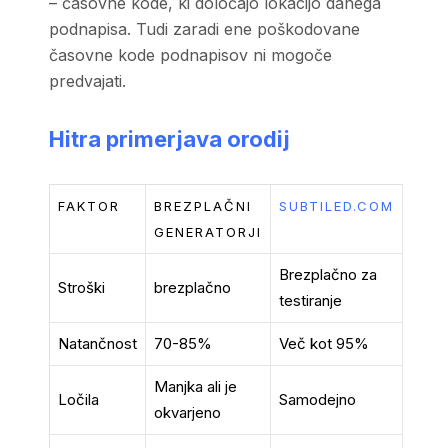
– časovne kode, ki določajo lokacijo danega
podnapisa. Tudi zaradi ene poškodovane
časovne kode podnapisov ni mogoče
predvajati.
Hitra primerjava orodij
FAKTOR
BREZPLAČNI
SUBTILED.COM
GENERATORJI
Brezplačno za
Stroški
brezplačno
testiranje
Natančnost
70-85%
Več kot 95%
Manjka ali je
Ločila
Samodejno
okvarjeno