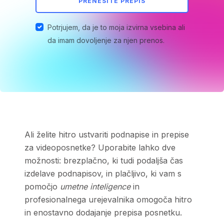
PRENESITE PREPIS
Potrjujem, da je to moja izvirna vsebina ali
da imam dovoljenje za njen prenos.
Ali želite hitro ustvariti podnapise in prepise
za videoposnetke? Uporabite lahko dve
možnosti: brezplačno, ki tudi podaljša čas
izdelave podnapisov, in plačljivo, ki vam s
pomočjo
umetne inteligence
in
profesionalnega urejevalnika omogoča hitro
in enostavno dodajanje prepisa posnetku.