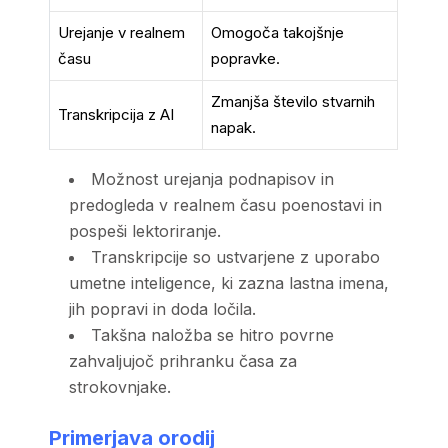
Urejanje v realnem
Omogoča takojšnje
času
popravke.
Zmanjša število stvarnih
Transkripcija z AI
napak.
Možnost urejanja podnapisov in
predogleda v realnem času poenostavi in
pospeši lektoriranje.
Transkripcije so ustvarjene z uporabo
umetne inteligence, ki zazna lastna imena,
jih popravi in doda ločila.
Takšna naložba se hitro povrne
zahvaljujoč prihranku časa za
strokovnjake.
Primerjava orodij