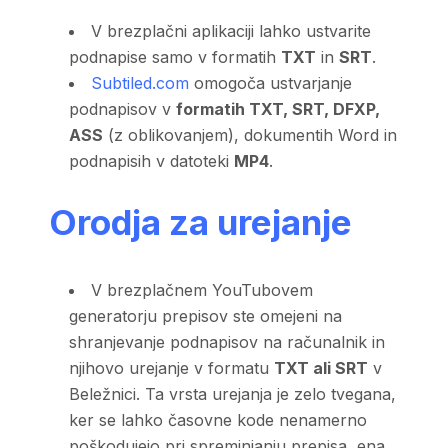
V brezplačni aplikaciji lahko ustvarite
podnapise samo v formatih
TXT
in
SRT
.
Subtiled.com
omogoča ustvarjanje
podnapisov v
formatih TXT, SRT, DFXP,
ASS
(z oblikovanjem), dokumentih Word in
podnapisih v datoteki
MP4
.
Orodja za urejanje
V brezplačnem YouTubovem
generatorju prepisov ste omejeni na
shranjevanje podnapisov na računalnik in
njihovo urejanje v formatu
TXT ali SRT
v
Beležnici. Ta vrsta urejanja je zelo tvegana,
ker se lahko časovne kode nenamerno
poškodujejo pri spreminjanju prepisa, ena