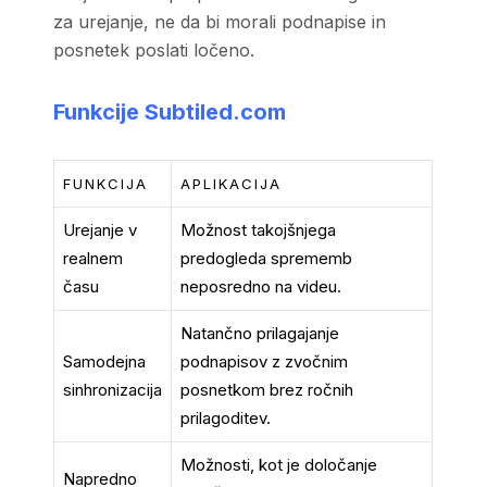
za urejanje, ne da bi morali podnapise in
posnetek poslati ločeno.
Funkcije
Subtiled.com
FUNKCIJA
APLIKACIJA
Urejanje v
Možnost takojšnjega
realnem
predogleda sprememb
času
neposredno na videu.
Natančno prilagajanje
Samodejna
podnapisov z zvočnim
sinhronizacija
posnetkom brez ročnih
prilagoditev.
Možnosti, kot je določanje
Napredno