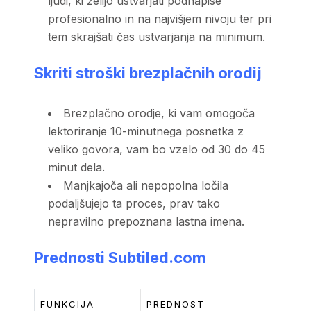
ljudi, ki želijo ustvarjati podnapise
profesionalno in na najvišjem nivoju ter pri
tem skrajšati čas ustvarjanja na minimum.
Skriti stroški brezplačnih orodij
Brezplačno orodje, ki vam omogoča
lektoriranje 10-minutnega posnetka z
veliko govora, vam bo vzelo od 30 do 45
minut dela.
Manjkajoča ali nepopolna ločila
podaljšujejo ta proces, prav tako
nepravilno prepoznana lastna imena.
Prednosti
Subtiled.com
FUNKCIJA
PREDNOST