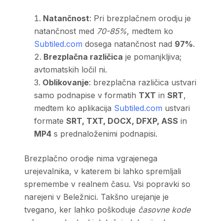
Natančnost
: Pri brezplačnem orodju je
natančnost med
70-85%
, medtem ko
Subtiled.com
dosega natančnost nad
97%
.
Brezplačna različica
je pomanjkljiva;
avtomatskih ločil ni.
Oblikovanje
: brezplačna različica ustvari
samo podnapise v formatih
TXT
in
SRT
,
medtem ko aplikacija
Subtiled.com
ustvari
formate
SRT, TXT, DOCX, DFXP, ASS
in
MP4
s prednaloženimi podnapisi.
Brezplačno orodje nima vgrajenega
urejevalnika, v katerem bi lahko spremljali
spremembe v realnem času. Vsi popravki so
narejeni v Beležnici. Takšno urejanje je
tvegano, ker lahko poškoduje
časovne kode