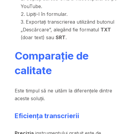
YouTube.
Lipiți-l în formular.
Exportați transcrierea utilizând butonul
„Descărcare”, alegând fie formatul
TXT
(doar text) sau
SRT
.
Comparație de
calitate
Este timpul să ne uităm la diferențele dintre
aceste soluții.
Eficiența transcrierii
Precizia
instrumentului gratuit este de