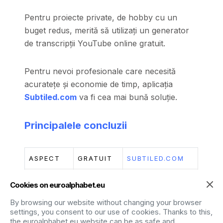
Pentru proiecte private, de hobby cu un
buget redus, merită să utilizați un generator
de transcripții YouTube online gratuit.
Pentru nevoi profesionale care necesită
acuratețe și economie de timp, aplicația
Subtiled.com
va fi cea mai bună soluție.
Principalele concluzii
ASPECT
GRATUIT
SUBTILED.COM
Precizie
Scăzut
Ridicat
Cookies on euroalphabet.eu
Formatare
Defect
Automat
By browsing our website without changing your browser
settings, you consent to our use of cookies. Thanks to this,
the euroalphabet.eu website can be as safe and
Editare
Nici unul
Avansat