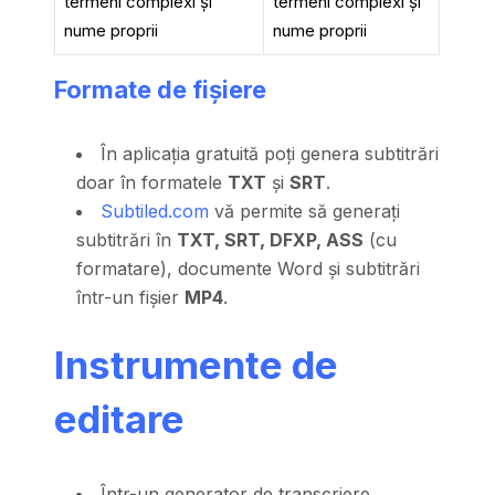
termeni complexi și
termeni complexi și
nume proprii
nume proprii
Formate de fișiere
În aplicația gratuită poți genera subtitrări
doar în formatele
TXT
și
SRT
.
Subtiled.com
vă permite să generați
subtitrări în
TXT, SRT, DFXP, ASS
(cu
formatare), documente Word și subtitrări
într-un fișier
MP4
.
Instrumente de
editare
Într-un generator de transcriere