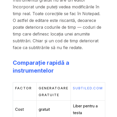
Instrumentul gratuit nu are un editor
încorporat unde puteți vedea modificările în
timp real. Toate corecțiile se fac în Notepad.
O astfel de editare este riscantă, deoarece
poate deteriora codurile de timp — coduri de
timp care definesc locația unei anumite
subtitrări. Chiar și un cod de timp deteriorat
face ca subtitrările să nu fie redate.
Comparație rapidă a
instrumentelor
FACTOR
GENERATOARE
SUBTILED.COM
GRATUITE
Liber pentru a
Cost
gratuit
testa