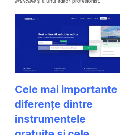
artificiale
și a unui editor profesionist.
Cele mai importante
diferențe dintre
instrumentele
gratuite și cele