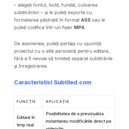
– alegeți fontul, bold, fundal, culoarea
subtitrărilor – și le puteți exporta cu
formatarea păstrată în format
ASS
sau le
puteți codifica într-un fișier
MP4
.
De asemenea, puteți partaja cu ușurință
proiectul cu o altă persoană pentru editare,
fără a fi nevoie să trimiteți separat subtitrările
și înregistrarea.
Caracteristici
Subtiled.com
FUNCȚIE
APLICAȚIE
Posibilitatea de a previzualiza
Editare în
instantaneu modificările direct pe
timp real
videoclip.