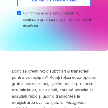
DESCĂRCAȚI TRANSCRIEREA
Confirm că acesta este propriul meu
conținut original sau am permisiunea de a-l
descărca.
Doriți să creați rapid subtitrări și transcrieri
pentru videoclipuri? Puteți folosi două opțiuni:
gratuit, care prelungește timpul de producție
a subtitrărilor, și cu plată, care vă permite să
adăugați rapid și ușor o transcriere la
înregistrarea dvs. cu ajutorul
inteligenței