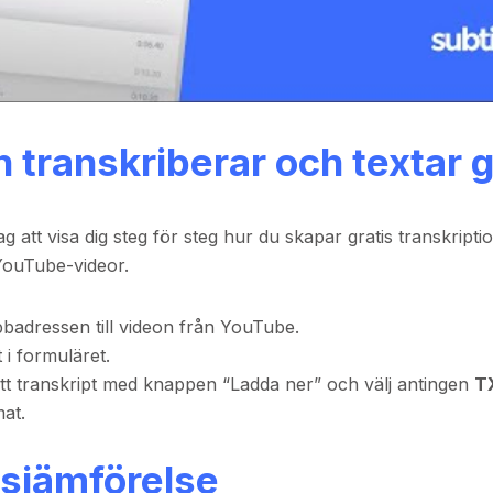
 transkriberar och textar g
att visa dig steg för steg hur du skapar gratis transkripti
YouTube-videor.
badressen till videon från YouTube.
t i formuläret.
itt transkript med knappen “Ladda ner” och välj antingen
T
mat.
tsjämförelse