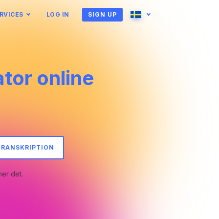
RVICES
LOG IN
SIGN UP
English
Ukrainian
Bosnian
Български
tor online
Čeština
Dansk
nds
Eesti
Suomi
Ελληνικα
Magyar
Italiano
Latviešu
македонски
Norsk bokmål
ês
Română
Русский
TRANSKRIPTION
Slovenčina
Slovenščina
ner det.
Türkçe