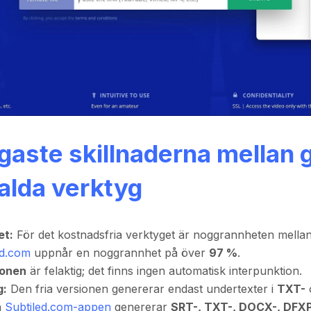
igaste skillnaderna mellan g
alda verktyg
et:
För det kostnadsfria verktyget är noggrannheten mella
ed.com
uppnår en noggrannhet på över
97 %
.
ionen
är felaktig; det finns ingen automatisk interpunktion.
g:
Den fria versionen genererar endast undertexter i
TXT-
n
Subtiled.com-appen
genererar
SRT-, TXT-, DOCX-, DFXP