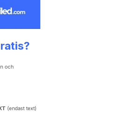
ratis?
on och
XT
(endast text)