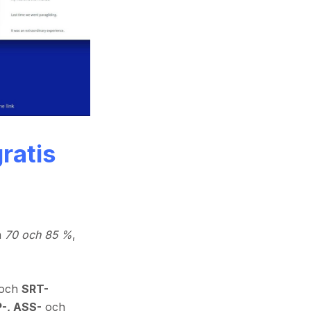
ratis
n
70 och 85 %
,
och
SRT-
-, ASS-
och