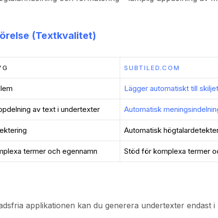
örelse (Textkvalitet)
YG
SUBTILED.COM
blem
Lägger automatiskt till skilj
ppdelning av text i undertexter
Automatisk meningsindelnin
ektering
Automatisk högtalardetekte
omplexa termer och egennamn
Stöd för komplexa termer 
adsfria applikationen kan du generera undertexter endast i