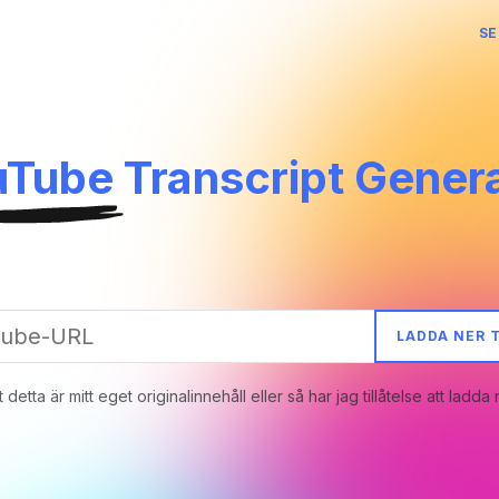
SE
polski
Deutsch
uTube
Transcript Genera
Hrvatski
Nederla
Français
Íslenska
Lietuvos
Portugu
LADDA NER 
српски
 detta är mitt eget originalinnehåll eller så har jag tillåtelse att ladda 
Español