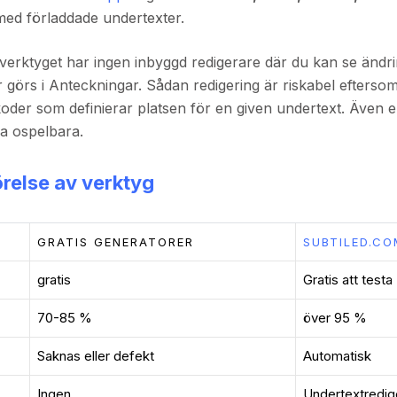
ed förladdade undertexter.
verktyget har ingen inbyggd redigerare där du kan se ändrin
ar görs i Anteckningar. Sådan redigering är riskabel efters
oder som definierar platsen för en given undertext. Även 
a ospelbara.
relse av verktyg
GRATIS GENERATORER
SUBTILED.CO
gratis
Gratis att testa
70-85 %
över 95 %
Saknas eller defekt
Automatisk
Ingen
Undertextredig