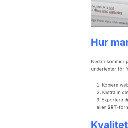
Hur man
Nedan kommer jag 
undertexter för 
Kopiera web
Klistra in de
Exportera d
eller
SRT
-for
Kvalite