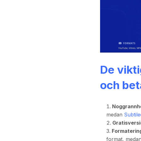
De vikt
och bet
Noggrannh
medan
Subtil
Gratisvers
Formaterin
format, meda