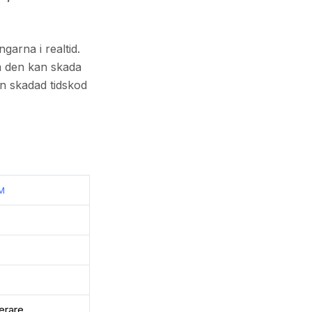
garna i realtid.
om den kan skada
en skadad tidskod
M
erare