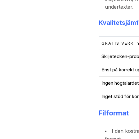
undertexter.
Kvalitetsjämf
GRATIS VERKT
Skiljetecken-pro
Brist på korrekt u
Ingen högtalardet
Inget stöd för k
Filformat
I den kostn
format.