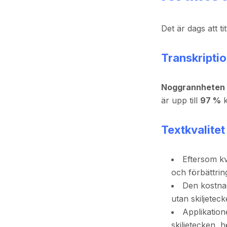
Det är dags att t
Transkriptio
Noggrannheten 
är upp till
97 %
k
Textkvalitet
Eftersom kv
och förbättrin
Den kostnad
utan skiljeteck
Applikatio
skiljetecken, 