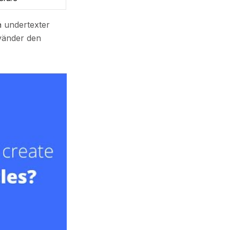
å undertexter
nvänder den