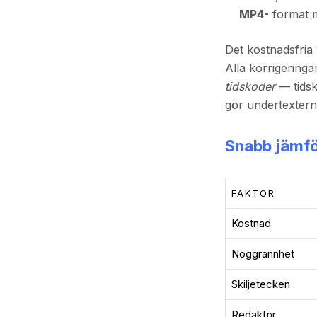
MP4-
format m
Det kostnadsfria 
Alla korrigering
tidskoder
— tidsk
gör undertextern
Snabb jämfö
FAKTOR
Kostnad
Noggrannhet
Skiljetecken
Redaktör