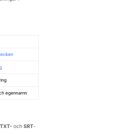
etecken
g
ring
och egennamn
TXT-
och
SRT
-