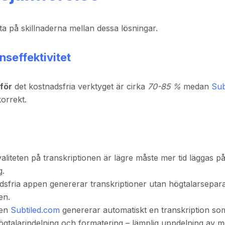
itta på skillnaderna mellan dessa lösningar.
nseffektivitet
för
det kostnadsfria verktyget är cirka
70-85 %
medan
Sub
orrekt.
aliteten på transkriptionen är lägre måste mer tid läggas på 
g.
sfria appen genererar transkriptioner utan högtalarsepara
en.
nen
Subtiled.com
genererar automatiskt en transkription so
högtalarindelning och formatering – lämplig uppdelning av m