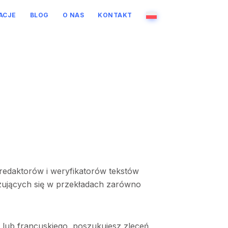
ACJE
BLOG
O NAS
KONTAKT
redaktorów i weryfikatorów tekstów
izujących się w przekładach zarówno
go lub francuskiego, poszukujesz zleceń,