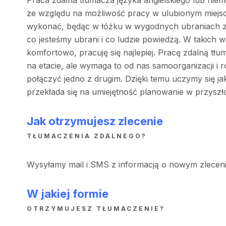
Praca zdalna tłumacza języka angielskiego lub nie
ze względu na możliwość pracy w ulubionym miejsc
wykonać, będąc w łóżku w wygodnych ubraniach z 
co jesteśmy ubrani i co ludzie powiedzą. W takich w
komfortowo, pracuję się najlepiej. Pracę zdalną t
na etacie, ale wymaga to od nas samoorganizacji i 
połączyć jedno z drugim. Dzięki temu uczymy się j
przekłada się na umiejętność planowanie w przyszł
Jak otrzymujesz zlecenie
TŁUMACZENIA ZDALNEGO?
Wysyłamy mail i SMS z informacją o nowym zleceni
W jakiej formie
OTRZYMUJESZ TŁUMACZENIE?