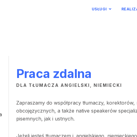
USŁUGI
REALIZ
Praca zdalna
DLA TŁUMACZA ANGIELSKI, NIEMIECKI
Zapraszamy do współpracy tłumaczy, korektorów, 
obcojęzycznych, a także native speakerów specjal
a
pisemnych, jak i ustnych.
Jeżeli jesteś tłumaczem j. angielskiego, niemieckie