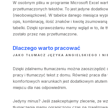
W osobnym pliku w programie Microsoft Excel wart
przetłumaczonych tekstów. To jest jedyne dodatkow
(nieobowiązkowe). W tabelce danego miesiąca wypi
opis, kombinację, ilość znaków i kwotę zsumowaną
tabelki. Dzięki sprawozdaniu mamy wgląd w to, ile t
zostało przez nas przetłumaczone.
Dlaczego warto pracować
JAKO TŁUMACZ JĘZYKA ANGIELSKIEGO I NI
Dzięki zdalnemu tłumaczeniu można zaoszczędzić c
pracy i tłumaczyć tekst z domu. Również praca dla
komfortowych warunkach jest dodatkowym atutem
miejscu dla nas odpowiednim.
Jedyny minus? Jeśli zaakceptujemy zlecenie, ze wzg
tłumaczenia mamy ograniczony czas na zrealizowan