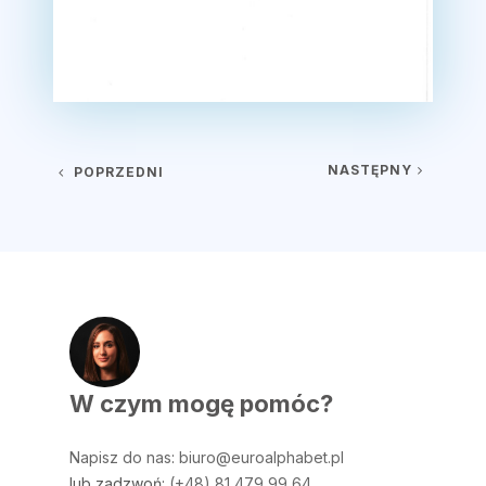
Nawigacja wpisu
NASTĘPNY
POPRZEDNI
W czym mogę pomóc?
Napisz do nas
:
biuro@euroalphabet.pl
lub zadzwoń:
(+48) 81 479 99 64