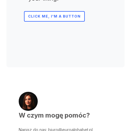
CLICK ME, I'M A BUTTON
W czym mogę pomóc?
Napisz do nas
:
biuro@euroalphabet.pl