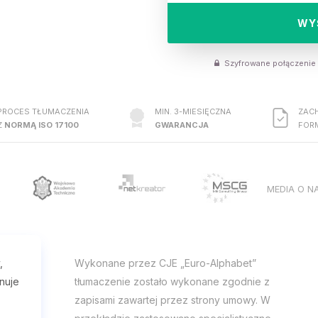
WY
Szyfrowane połączeni
PROCES TŁUMACZENIA
MIN. 3-MIESIĘCZNA
ZAC
Z
NORMĄ ISO 17100
GWARANCJA
FOR
MEDIA O N
,
Wykonane przez CJE „Euro-Alphabet”
nuje
tłumaczenie zostało wykonane zgodnie z
zapisami zawartej przez strony umowy. W