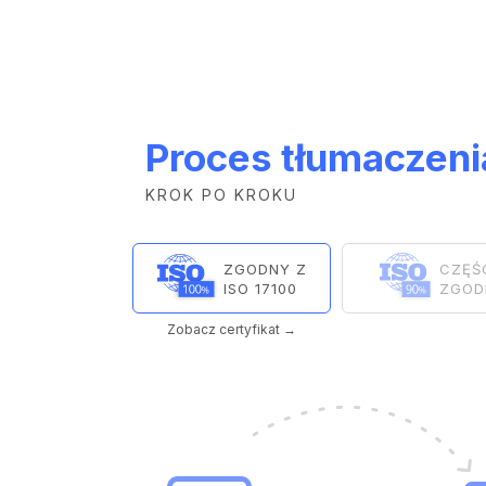
Proces tłumaczeni
KROK PO KROKU
ZGODNY Z
CZĘŚ
ISO 17100
ZGODN
Zobacz certyfikat →