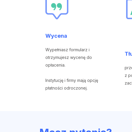
Wycena
Wypełniasz formularz i
Tł
otrzymujesz wycenę do
opłacenia.
prz
z p
Instytucję i firmy mają opcję
zac
płatności odroczonej.