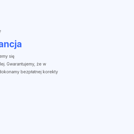
?
ancja
emy się
lej. Gwarantujemy, że w
dokonamy bezpłatnej korekty