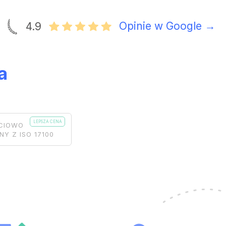
Opinie w Google →
4.9
a
CIOWO
Y Z ISO 17100