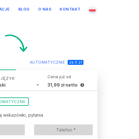
ACJE
BLOG
O NAS
KONTAKT
AUTOMATYCZNIE
za 0 zł
Cena już od
 JĘZYK
ski
31,99 zł netto
OMATYCZNA
j wskazówki, pytania