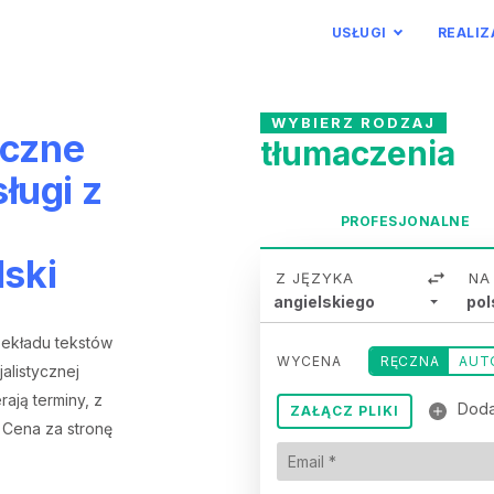
USŁUGI
REALIZ
WYBIERZ RODZAJ
iczne
tłumaczenia
sługi z
PROFESJONALNE
lski
Z JĘZYKA
NA
angielskiego
pol
zekładu tekstów
WYCENA
RĘCZNA
AUT
alistycznej
rają terminy, z
Doda
ZAŁĄCZ PLIKI
. Cena za stronę