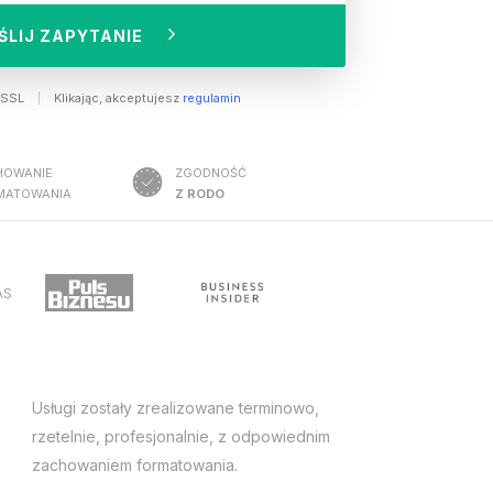
ŚLIJ ZAPYTANIE
e SSL
Klikając, akceptujesz
regulamin
HOWANIE
ZGODNOŚĆ
MATOWANIA
Z RODO
AS
Usługi zostały zrealizowane terminowo,
Tłumac
rzetelnie, profesjonalnie, z odpowiednim
rzeteln
zachowaniem formatowania.
zachow