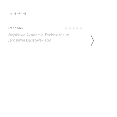
czytaj więcej →
czytaj w
Pracownik
Pracow
Wojskowa Akademia Techniczna im.
Net-Kr
Jarosława Dąbrowskiego