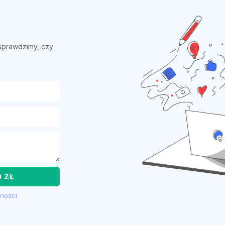
sprawdzimy, czy
 ZŁ
tności