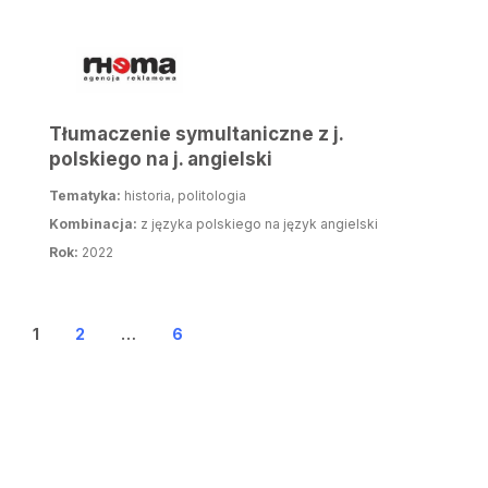
Tłumaczenie symultaniczne z j.
polskiego na j. angielski
Tematyka:
historia, politologia
Kombinacja:
z języka polskiego na język angielski
Rok:
2022
Stronicowanie wpisów
1
2
…
6
STRONA
STRONA
STRONA