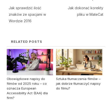
Nawigacja wpisu
Poprzedni post:
Na
Jak sprawdzić ilość
Jak dokonać korekty
znaków ze spacjami w
pliku w MateCat
Wordzie 2016
RELATED POSTS
Obowiązkowe napisy do
Sztuka tłumaczenia filmów –
filmów od 2025 roku – co
jak dobrze tłumaczyć napisy
oznacza European
do filmu?
Accessibility Act (EAA) dla
firm?