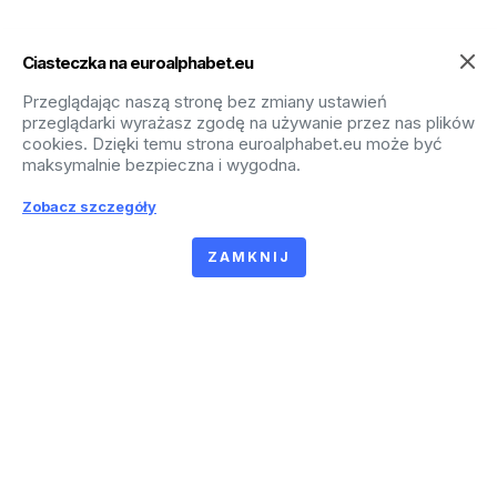
Ciasteczka na euroalphabet.eu
Przeglądając naszą stronę bez zmiany ustawień
przeglądarki wyrażasz zgodę na używanie przez nas plików
cookies. Dzięki temu strona euroalphabet.eu może być
maksymalnie bezpieczna i wygodna.
Zobacz szczegóły
ZAMKNIJ
W czym mogę pomóc?
Napisz do nas
:
biuro@euroalphabet.pl
lub zadzwoń:
(+48) 81 479 99 64
Krystyna — Account Manager