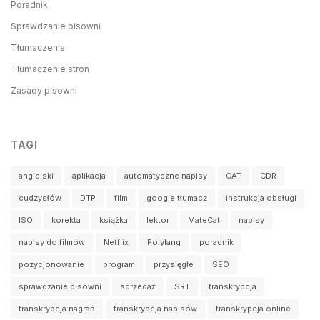
Poradnik
Sprawdzanie pisowni
Tłumaczenia
Tłumaczenie stron
Zasady pisowni
TAGI
angielski
aplikacja
automatyczne napisy
CAT
CDR
cudzysłów
DTP
film
google tłumacz
instrukcja obsługi
ISO
korekta
książka
lektor
MateCat
napisy
napisy do filmów
Netflix
Polylang
poradnik
pozycjonowanie
program
przysięgłe
SEO
sprawdzanie pisowni
sprzedaż
SRT
transkrypcja
transkrypcja nagrań
transkrypcja napisów
transkrypcja online