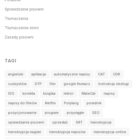
Sprawdzanie pisowni
Tłumaczenia
Tłumaczenie stron
Zasady pisowni
TAGI
angielski
aplikacja
automatyczne napisy
CAT
CDR
cudzysłów
DTP
film
google tłumacz
instrukcja obsługi
ISO
korekta
książka
lektor
MateCat
napisy
napisy do filmów
Netflix
Polylang
poradnik
pozycjonowanie
program
przysięgłe
SEO
sprawdzanie pisowni
sprzedaż
SRT
transkrypcja
transkrypcja nagrań
transkrypcja napisów
transkrypcja online