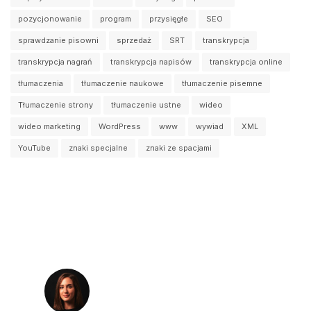
pozycjonowanie
program
przysięgłe
SEO
sprawdzanie pisowni
sprzedaż
SRT
transkrypcja
transkrypcja nagrań
transkrypcja napisów
transkrypcja online
tłumaczenia
tłumaczenie naukowe
tłumaczenie pisemne
Tłumaczenie strony
tłumaczenie ustne
wideo
wideo marketing
WordPress
www
wywiad
XML
YouTube
znaki specjalne
znaki ze spacjami