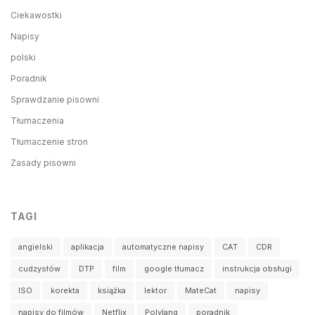
Ciekawostki
Napisy
polski
Poradnik
Sprawdzanie pisowni
Tłumaczenia
Tłumaczenie stron
Zasady pisowni
TAGI
angielski
aplikacja
automatyczne napisy
CAT
CDR
cudzysłów
DTP
film
google tłumacz
instrukcja obsługi
ISO
korekta
książka
lektor
MateCat
napisy
napisy do filmów
Netflix
Polylang
poradnik